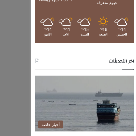
2.68 كيلومتر/ساعة
غيوم متفرقة
14
11
15
16
14
℃
℃
℃
℃
℃
الخميس
الجمعة
السبت
الأحد
الأثنين
اخر التحديثات
أخبار خاصة