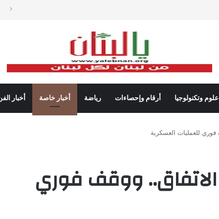
دات شباك التذاكر في أميركا رغم تراجع عدد مرتادي دور السينما
علوم وتكنولوجيا
أرقام وإحصاءات
رياضة
أخبار خاصة
أخبار الفن
ف فوري للعمليات العسكرية
ن الاتفاق.. ووقف فوري