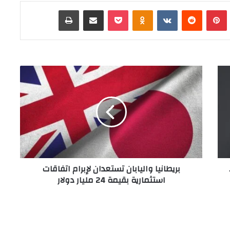
Tumb
بينتيريست
‏Reddit
‏VKontakte
Odnoklassniki
‫Pocket
مشاركة عبر البريد
طباعة
ب
ر
ي
ط
ا
ن
ي
ا
و
بريطانيا واليابان تستعدان لإبرام اتفاقات
ا
استثمارية بقيمة 24 مليار دولار
ل
ي
ا
ب
ا