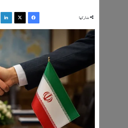
فيسبوك
‫X
لي
شاركها