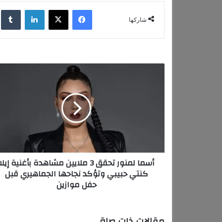
فيسبوك
‫X
لينكدإن
‏lr
شاركها
أ
س
م
ا
ل
م
ن
و
ر
أسما لمنور تحقق 3 ملايين مشاهدة بأغنية إيلا
ت
كنتي حبيبي وتؤكد نجاحها الجماهيري قبل
ح
حفل موازين
ق
ق
3
م
مقالات ذات صلة