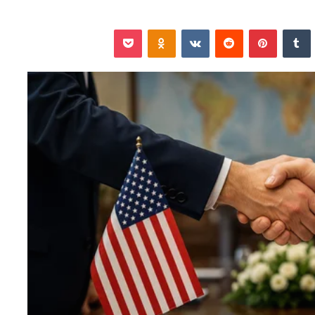
نكدإن
‏Tumblr
بينتيريست
‏Reddit
‏VKontakte
Odnoklassniki
‫Pocket