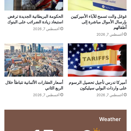
ي
ف
ل
ا
ع
ا
ق
م
غوغل والت تسمح للآباء الأميركيين
الحكومة البريطانية الجديدة ترفض
ل
ا
ا
بإرسال الأموال مباشرة إلى
استبعاد زيادة الضرائب على البنوك
ت
ل
أطفالهم
ت
أغسطس 7, 2026
ا
ة
أغسطس 7, 2026
ح
س
ف
ت
ي
م
ث
أ
ي
م
ل
ل
ا
م
ر
ا
…
ي
ن
ة
ي
أميركا تدرس تأجيل تحصيل الرسوم
أسعار العقارات الألمانية تتباطأ خلال
ب
على واردات البولي سيليكون
الربع الثاني
ا
ق
ل
أغسطس 7, 2026
أغسطس 7, 2026
ي
ـ
م
4
ة
.
2
Weather
3
4
م
م
ل