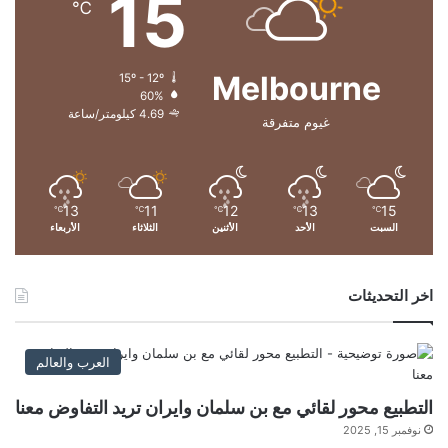
15
℃
ل
ي
ي
و
ا
ن
Melbourne
15º - 12º
ر
ب
60%
د
ح
4.69 كيلومتر/ساعة
غيوم متفرقة
و
ل
ل
و
ا
ل
ر
2
0
13
11
12
13
15
℃
℃
℃
℃
℃
السبت
الأحد
الأثنين
الثلاثاء
الأربعاء
3
6
اخر التحديثات
العرب والعالم
التطبيع محور لقائي مع بن سلمان وايران تريد التفاوض معنا
نوفمبر 15, 2025