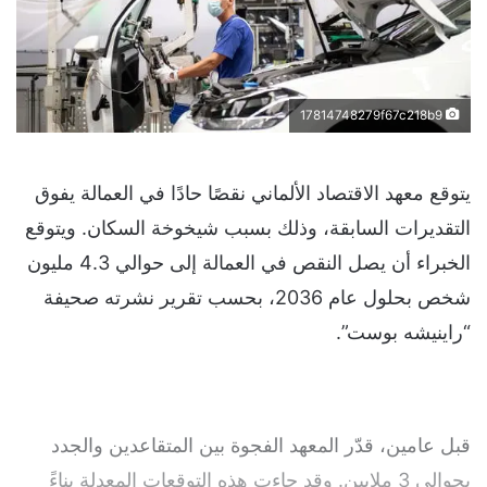
17814748279f67c218b9
يتوقع معهد الاقتصاد الألماني نقصًا حادًا في العمالة يفوق
التقديرات السابقة، وذلك بسبب شيخوخة السكان. ويتوقع
الخبراء أن يصل النقص في العمالة إلى حوالي 4.3 مليون
شخص بحلول عام 2036، بحسب تقرير نشرته صحيفة
“راينيشه بوست”.
قبل عامين، قدّر المعهد الفجوة بين المتقاعدين والجدد
بحوالي 3 ملايين. وقد جاءت هذه التوقعات المعدلة بناءً