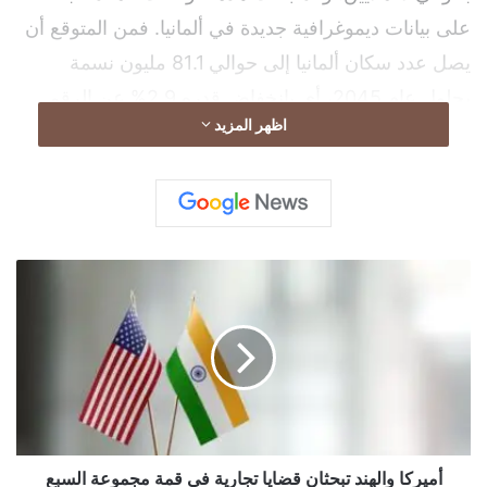
على بيانات ديموغرافية جديدة في ألمانيا. فمن المتوقع أن
يصل عدد سكان ألمانيا إلى حوالي 81.1 مليون نسمة
بحلول عام 2045، أي بانخفاض قدره 2.9% عن الرقم
اظهر المزيد
الحالي.
في توقعاتها السابقة لعام 2024، توقع خبراء المعهد نموًا
أ
سكانيًا معتدلًا حتى عام 2040. وبالإضافة إلى الانخفاض
م
الملحوظ في صافي الهجرة، تشمل الأسباب المذكورة لهذا
ي
ر
الانخفاض تراجع الاهتمام بألمانيا كوجهة لإعادة التوطين، بما
ك
في ذلك “الركود الاقتصادي المطوّل وتفاقم مشاكل سوق
ا
و
العمل”، وفقاً لـ”تاس”.
ا
ل
ه
أميركا والهند تبحثان قضايا تجارية في قمة مجموعة السبع