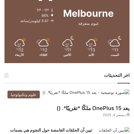
ض
Melbourne
11º - 11º
ر
66%
ا
5.67 كيلومتر/ساعة
غيوم متفرقة
ء
12
12
11
13
11
℃
℃
℃
℃
℃
السبت
الأحد
الأثنين
الثلاثاء
الأربعاء
اخر التحديثات
علوم وتكنولوجيا
يعد OnePlus 15 ملكًا *تقريبًا*. ()
ديسمبر 4, 2025
تبين أن الحلقات الغامضة حول النجوم هي بصمات