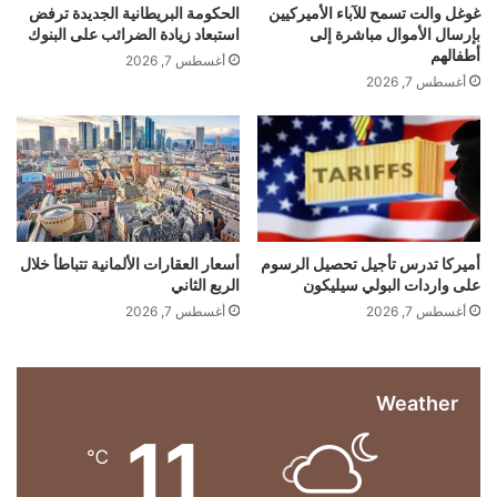
ق
ا
معجب بهذه:
غوغل والت تسمح للآباء الأميركيين
الحكومة البريطانية الجديدة ترفض
م
ن
بإرسال الأموال مباشرة إلى
استبعاد زيادة الضرائب على البنوك
ج
ة
ي
أطفالهم
أغسطس 7, 2026
م
ة
ا
أغسطس 7, 2026
ج
ع
ر
م
ل
و
ى
ي
ع
ع
ا
ة
ق
ل
ا
و
ل
د
ت
س
ا
أميركا تدرس تأجيل تحصيل الرسوم
أسعار العقارات الألمانية تتباطأ خلال
ح
على واردات البولي سيليكون
الربع الثاني
ب
ل
ع
ك
أغسطس 7, 2026
أغسطس 7, 2026
م
ه
ي
ر
ب
ل
Weather
ا
…
ء
11
ا
℃
ل
خ