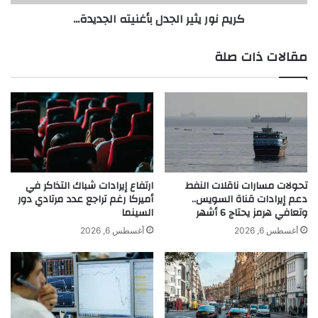
ء
ث
كريم نور يثير الجدل بأغنيته الجديدة...
و
ي
ت
ر
ص
ا
مقالات ذات صلة
ب
ل
ح
ج
ح
د
د
A post shared by Haidar Saffyadden (@haydar_saffyadden)
ل
ي
ب
ث
أ
ا
غ
ل
ن
س
ي
تحولات مسارات ناقلات النفط
ارتفاع إيرادات شباك التذاكر في
ا
دعم إيرادات قناة السويس..
أميركا رغم تراجع عدد مرتادي دور
ت
وتعافي هرمز يحتاج 6 أشهر
السينما
ع
ه
ة
ا
أغسطس 6, 2026
أغسطس 6, 2026
ع
ل
ل
ج
ى
د
م
ي
و
د
ا
ة