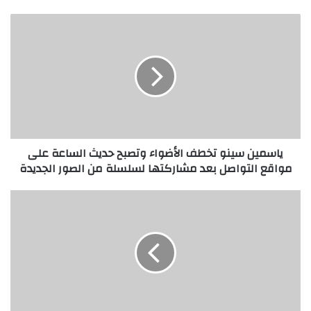
ي
ا
س
م
ي
ن
س
ي
ن
ياسمين سينو تخطف الأضواء وتصبح حديث الساعة على
و
مواقع التواصل بعد مشاركتها لسلسلة من الصور الجديدة
ت
خ
ط
ك
ف
ر
ا
ي
ل
م
View this post on Instagram
أ
ن
ض
و
و
ر
ا
ي