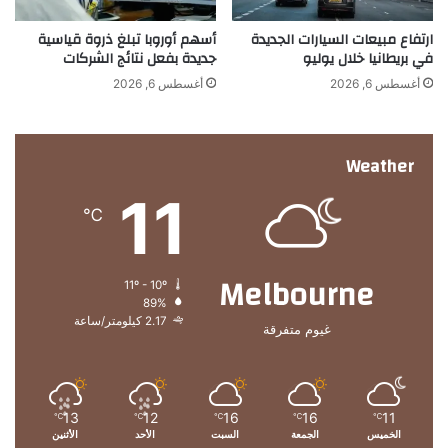
ق
.
ارتفاع مبيعات السيارات الجديدة
أسهم أوروبا تبلغ ذروة قياسية
ع
.
في بريطانيا خلال يوليو
جديدة بفعل نتائج الشركات
ا
.
ل
أغسطس 6, 2026
أغسطس 6, 2026
ت
و
ا
Weather
ص
ل
11
ب
℃
ع
د
م
Melbourne
11º - 10º
ش
89%
ا
2.17 كيلومتر/ساعة
غيوم متفرقة
ر
ك
ت
ه
ا
13
12
16
16
11
℃
℃
℃
℃
℃
الخميس
الجمعة
السبت
الأحد
الأثنين
ل