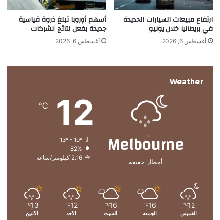
م
ارتفاع مبيعات السيارات الجديدة
أسهم أوروبا تبلغ ذروة قياسية
ا
في بريطانيا خلال يوليو
جديدة بفعل نتائج الشركات
ل
ح
أغسطس 6, 2026
أغسطس 6, 2026
ف
ل
ا
Weather
ت
ف
12
ي
℃
ا
ل
ع
Melbourne
13º - 10º
ا
82%
ل
2.16 كيلومتر/ساعة
أمطار خفيفة
م
ا
ل
ع
ر
13
12
16
16
12
℃
℃
℃
℃
℃
الخميس
الجمعة
السبت
الأحد
الأثنين
ب