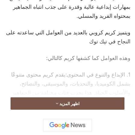
بمهارات إبداعية عالية وقدرة على جذب انتباه الجماهير
بمحتواه الفريد والمسلي.
ويتميز كريم كروبي بالعديد من العوامل التي ساعدته على
النجاح في تيك توك
وهذه العوامل كما كشفها كريم كالتالي:
1. الإبداع والتنوع في المحتوى:يقدم كريم محتوى متنوعًا
يشمل الكوميديا، والتحديات، والموسيقى، والنصائح،
والأسلوب الحياة. هذا يجذب فئات مختلفة من الجماهير
ويحقق تفاعلًا كبيرًا.
اظهر المزيد
2. التفاعل مع المتابعين: يولي كريم اهتمامًا كبيرًا لمتابعيه،
حيث يستجيب لتعليقاتهم ويشاركهم في المحادثات، مما