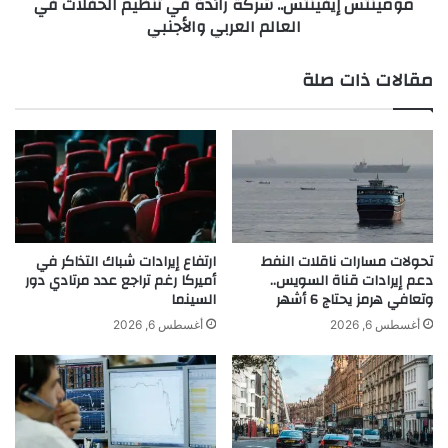
مومينتس إيفينتس.. شركة رائدة في تنظيم الحفلات في
م
ف
العالم العربي والأجنبي
ع
ي
ويعكس كريم كروبي استراتيجية نجاح قوية على منصة
ل
ن
ى
ت
مقالات ذات صلة
تيك توك من خلال الإبداع، والتفاعل مع الجمهور،
ق
س
والتسويق الذكي للنفس، والمشاركة الفعّالة في المجتمع
ن
.
ا
.
الرقمي.
ة
ش
ا
ر
ل
ك
ج
ة
د
ر
ي
ا
تحولات مسارات ناقلات النفط
ارتفاع إيرادات شباك التذاكر في
د
ئ
دعم إيرادات قناة السويس..
أميركا رغم تراجع عدد مرتادي دور
وتعافي هرمز يحتاج 6 أشهر
السينما
د
ة
أغسطس 6, 2026
أغسطس 6, 2026
ف
ي
ت
ن
ظ
ي