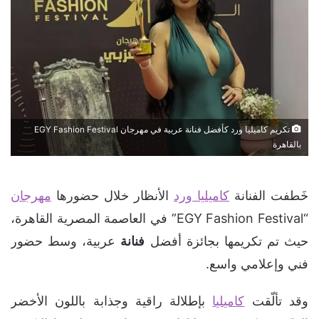
تكريم كاميليا ورد كأفضل فنانة عربية في مهرجان EGY Fashion Festival
بالقاهرة
خَطفت الفنانة
كاميليا ورد
الأنظار خلال حضورها
مهرجان
“EGY Fashion Festival” في العاصمة المصرية القاهرة،
حيث تم تكريمها بجائزة أفضل
فنانة
عربية، وسط حضور
فني وإعلامي واسع.
وقد تألّقت
كاميليا
بإطلالة راقية وجذابة باللون الأخضر