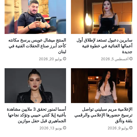
تكريم
فنانة
كأفضل
كاميليا
وردٌ
س
ا
ا
ت
ب
ل
ش
ش
ا
ا
ت
رً
ت
ح
ا
ا
سابرين دعبول تستعد لإطلاق أول
​المنتج ميشال عويس يرسخ مكانته
ا
ل
م
أعمالها الغنائية في خطوة فنية
كأحد أبرز صناع الحفلات الفنية في
ق
ت
جديدة
لبنان
ي
ت
ي
أغسطس 5, 2026
يوليو 20, 2026
ص
ل
ي
ا
خ
…
د
ط
يً
ف
ا
ح
ل
ض
ل
و
م
ر
الإعلامية مريم سبليني تواصل
أسما لمنور تحقق 3 ملايين مشاهدة
ل
ترسيخ حضورها الإعلامي والرقمي
بأغنية إيلا كنتي حبيبي وتؤكد نجاحها
ه
بثقة وتألق
الجماهيري قبل حفل موازين
ك
ا
أ
ا
يوليو 9, 2026
يونيو 13, 2026
و
ل