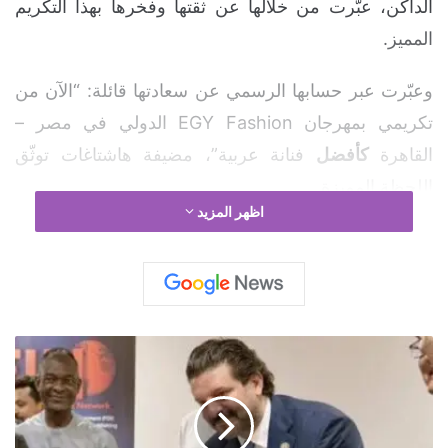
الداكن، عبّرت من خلالها عن ثقتها وفخرها بهذا التكريم
المميز.
وعبّرت عبر حسابها الرسمي عن سعادتها قائلة: “الآن من
تكريمي بمهرجان EGY Fashion الدولي في مصر –
القاهرة
كأفضل
فنانة عربية”، مضيفة هاشتاغات توثّق
اللحظة المميزة.
اظهر المزيد
📣
ف
ي
ا
ض