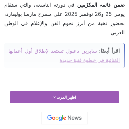
ضمن
قائمة
المكرّمين
في دورته التاسعة، والتي ستقام
يومي 25 و26 نوفمبر 2025 على مسرح مارسا بوليفارد،
بحضور نخبة من أبرز نجوم الفن والإعلام في الوطن
العربي.
اقرأ أيضًا:
سابرين دعبول تستعد لإطلاق أول أعمالها
الغنائية في خطوة فنية جديدة
ويأتي هذا التكريم تقديراً لمسيرتها الفنية المميزة،
اظهر المزيد
وإسهاماتها البارزة في الأغنية المغربية والعربية، حيث
استطاعت
أسما
لمنور
أن تحجز لنفسها مكانة خاصة بفضل
صوتها القوي وأعمالها الناجحة التي حققت انتشاراً واسعاً