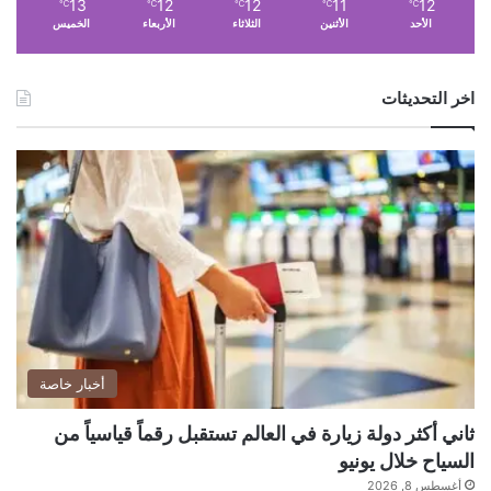
13
12
12
11
12
ف
℃
℃
℃
℃
℃
الأحد
الأثنين
الثلاثاء
الأربعاء
الخميس
ي
ا
ل
اخر التحديثات
إ
م
ا
ر
ا
ت
ا
ل
م
ت
ح
د
ة
أخبار خاصة
ثاني أكثر دولة زيارة في العالم تستقبل رقماً قياسياً من
السياح خلال يونيو
أغسطس 8, 2026