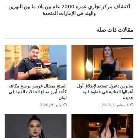
ل
ز
اكتشاف مركز تجاري عمره 2000 عام بين بلاد ما بين النهرين
ل
ت
والهند في الإمارات المتحدة
م
ج
ح
ا
مقالات ذات صلة
ا
ر
س
ي
ب
ع
ة
م
ا
ر
ل
ه
ن
2
و
0
yalebnan.org — أسما لمنور تتوَّج ضمن المكرّمين
ا
0
سابرين دعبول تستعد لإطلاق أول
​المنتج ميشال عويس يرسخ مكانته
في مهرجان ديافا 2025
ب
0
أعمالها الغنائية في خطوة فنية
كأحد أبرز صناع الحفلات الفنية في
ا
ع
جديدة
لبنان
ل
ا
أغسطس 5, 2026
يوليو 20, 2026
ذ
م
شارك هذا الموضوع:
ي
ب
فيس بوك
X
ن
ي
ي
ن
ر
ب