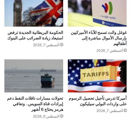
ن
م
محتوى حصرياً من خلف الكواليس، وتجارب مباشرة مع
ي
ر
العلامة على أرض المضمار، ضمن حملة تسويقية مكثفة.
ت
ت
وتشمل السباقات القادمة: واتكنز غلين (2 أغسطس
خ
غوغل والت تسمح للآباء الأميركيين
الحكومة البريطانية الجديدة ترفض
الساعة 2 ظهراً بتوقيت شرق الولايات المتحدة)،
طّ
بإرسال الأموال مباشرة إلى
استبعاد زيادة الضرائب على البنوك
ى
أطفالهم
أغسطس 7, 2026
سبرينغفيلد، ماديسون، دوكوين، بريستول، سالم،
ا
أغسطس 7, 2026
ل
كانساس، وتوليدو.
ن
ص
ف
م
وأضاف المتحدث باسم شركة Rebel: “نحن فخورون
ل
ي
بتوسيع دعمنا لثاد موفيت وفريقه Nitro Motorsports.
و
أميركا تدرس تأجيل تحصيل الرسوم
تحولات مسارات ناقلات النفط دعم
على واردات البولي سيليكون
إيرادات قناة السويس.. وتعافي
ن
إنه يتسابق بعزيمة وطاقة تعكس تماماً روح علامتنا
هرمز يحتاج 6 أشهر
م
أغسطس 7, 2026
التجارية. وهدفنا واضح: أن نصبح العلامة الأولى عالمياً في
ش
أغسطس 6, 2026
ا
مجال البدائل النيكوتينية قبل نهاية عام 2025. وهذه
ه