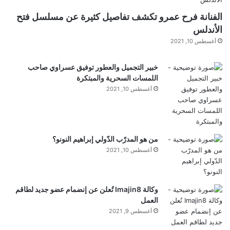
وخالية من التبغ. ومع وجود ثاد موفيت خلف المقود، تدخل
الفنانة فرح عمرو تكشف تفاصيل كثيرة عن مسلسل فتح
الشركة مرحلة جديدة من الابتكار في عالم الأداء البديل.
الأندلس
أغسطس 10, 2021
خبير التجميل والعطور توفيق عسراوي صاحب
اللمسات السحرية والمبتكرة
وقد حظيت هذه الشراكة بتغطية إعلامية واسعة من خلال
أغسطس 10, 2021
منصات بارزة مثل PRWeb وTigloBe.com، مما يعزز
حضور العلامة تجارياً ورياضياً في آنٍ واحد، ويؤكد قوتها
الصاعدة في السوق العالمي.
من هو المدرّب الدّولي إبراهيم النونو؟
أغسطس 10, 2021
احفظوا التواريخ وانضموا إلى الثورة.
وكالة Imajin8 تُعلن عن إنضمام عضو جديد لطاقم
العمل
📍 السباق المقبل: واتكنز غلين – 2 أغسطس، الساعة 2
أغسطس 9, 2021
ظهرًا بتوقيت الساحل الشرقي (ET)