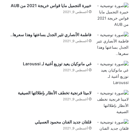
خبيرة التجميل مايا قواس خريجة 2021 من AUB
أغسطس 9, 2021
📍 السباقات التالية: سبرينغفيلد، ماديسون، دوكوين،
بريستول، سالم، كانساس، توليدو
فاطمة الأنصاري تثير الجدل بساعتها وهذا سعرها..
تابعوا
@Rebel.Snus
و**
@thadmoffitt46
** على
أغسطس 9, 2021
إنستغرام للحصول على آخر التحديثات ولقطات السباقات
والمحتوى الحصري
غي مانوكيان يعيد توزيع أغنية لـ Laroussi
أغسطس 9, 2021
🏁 الوسم الرسمي: #RebelRacing2025
لاميتا فرنجية تخطف الأنظار بإطلالتها الصيفية
أغسطس 9, 2021
⚠️ هذا المنتج يحتوي على النيكوتين. النيكوتين مادة تسبب
الإدمان. للبالغين من عمر 21 عامًا وما فوق فقط.
قلقان جديد الفنان محمود العسيلي
أغسطس 9, 2021