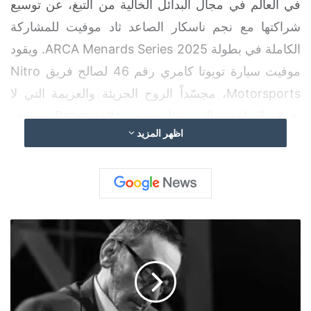
في العالم في مجال البدائل الخالية من التبغ، عن توسيع
شراكتها مع نجم ناسكار الصاعد ثاد موفيت للمشاركة
الكاملة في بطولة ARCA Menards Series 2025. ويقود
موفيت سيارة تويوتا كامري رقم 46 لصالح فريق Nitro
Motorsports، مجسّداً الروح الجريئة والعزيمة التي لا
تعرف التراجع، والتي تمثل جوهر علامة Rebel. وتهدف
اظهر المزيد
هذه الشراكة إلى تعزيز موقع Rebel كخيار أول في عالم
البدائل النيكوتينية، ودفع مسيرة موفيت إلى مستويات
جديدة في عالم سباقات السيارات.
و
ف
ينحدر ثاد موفيت من سلالة أسطورية، فهو حفيد ريتشارد
ا
ة
بيتي، الفائز ببطولة ناسكار 7 مرات. وقد لفت الأنظار
ا
مؤخراً بتحقيقه مركزاً ضمن العشرة الأوائل في سباق
ل