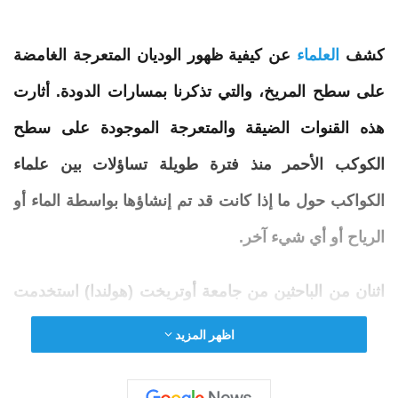
كشف
العلماء
عن كيفية
ظهور
الوديان
المتعرجة
الغامضة
على سطح المريخ، والتي تذكرنا بمسارات الدودة. أثارت
هذه القنوات الضيقة والمتعرجة الموجودة على سطح
الكوكب الأحمر منذ فترة طويلة تساؤلات بين علماء
الكواكب حول ما إذا كانت قد
تم
إنشاؤها بواسطة الماء أو
الرياح أو أي شيء آخر.
اثنان من الباحثين من جامعة أوتريخت (هولندا) استخدمت
كاميرا المريخ في المملكة
المتحدة
لمحاكاة العملية بنتائج
اظهر المزيد
مذهلة. وبحسب الدكتور لونيكي رويلوفز، فإن مشاهدة