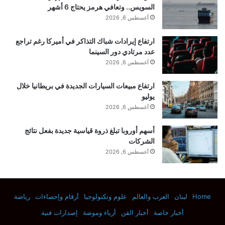
السويس.. وتعافي هرمز يحتاج 6 أشهر
أغسطس 6, 2026
ارتفاع إيرادات شباك التذاكر في أميركا رغم تراجع
عدد مرتادي دور السينما
أغسطس 6, 2026
وقال رولوفس: “إن فهم هذه العمليات الطبيعية
ارتفاع مبيعات السيارات الجديدة في بريطانيا خلال
مهم ليس فقط بالنسبة للمريخ، ولكن أيضًا
يوليو
أغسطس 6, 2026
لدراسة الديناميكيات الجيولوجية للأرض”. “من
أسهم أوروبا تبلغ ذروة قياسية جديدة بفعل نتائج
خلال استكشاف المناظر الطبيعية للكواكب
الشركات
أغسطس 6, 2026
الأخرى، يمكننا طرح أسئلة جديدة والعثور على
إجابات غير متوقعة حول العمليات التي تحدث
Home
لبنان
العرب والعالم
علوم وتكنولوجيا
أرقام وإحصاءات
رياضة
هنا في المنزل.”
أخبار خاصة
أخبار الفن
أزياء وموضة
إصدارات فنية