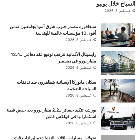
السياح خلال يونيو
طول المنحدر، لتشكل نمطا مميزا”. “هذه
أغسطس 8, 2026
العملية فريدة من نوعها بالنسبة للمريخ ولم يتم
سنغافورة تتصدر جنوب شرق آسيا بجامعتين ضمن
أقوى 10 مؤسسات عالمية للهندسة
تكرارها على الأرض على الإطلاق.”
أغسطس 8, 2026
راينميتال الألمانية تترقب توقيع عقد دفاعي بـ12.4
مليار يورو في ديسمبر
الملاحظات وأهمية الاكتشاف
أغسطس 8, 2026
خلال التجربة، لاحظ الباحثون أن شكل الوديان يعتمد على
سكان مايوركا الإسبانية يتظاهرون ضد تدفقات
السياحة الضخمة
حجم الكتلة وزاوية ميل الكثبان الرملية. تترك الكتل
أغسطس 8, 2026
الصغيرة مسارات ضيقة ومتعرجة، بينما تترك الكتل الأكبر
بورشه تتكبد خسائر بـ2.2 مليار يورو بعد خفض قيمة
استثماراتها في فولكس فاغن
قنوات واسعة. وهذا يسمح بتفسير
أفضل
لصور الأقمار
أغسطس 8, 2026
الصناعية لسطح المريخ.
تحولات مسارات ناقلات النفط دعم إيرادات قناة