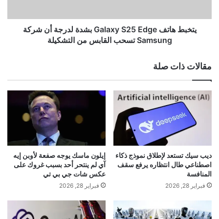
ا
ت
المريخية، ووضعوا عليه كتلًا جليدية من ثاني أكسيد
ل
ف
ع
G
يتخبط هاتف Galaxy S25 Edge بشدة لدرجة أن شركة
الكربون. جرب رويلوفس وزميله سيمون فيشرز زوايا ميل
ص
a
Samsung تسحب القابس من التشكيلة
ب
l
مختلفة لفهم الظروف التي سيتحرك فيها الجليد بالطريقة
ي
a
مقالات ذات صلة
ة
x
التي يتحرك بها على المريخ.
ذ
y
ا
S
ك
2
ر
5
ة
E
ا
d
ل
g
و
e
ديب سيك تستعد لإطلاق نموذج ذكاء
إيلون ماسك يوجه صفعة لأوبن إيه
وأوضح رويلوفز: “لقد تركنا الصخور تتساقط
ج
ب
اصطناعي طال انتظاره يرفع سقف
آي لم ينتحر أحد بسبب غروك على
ب
ش
المنافسة
عكس شات جي بي تي
من أعلى الكثبان الرملية وشاهدناها وهي
ا
د
فبراير 28, 2026
فبراير 28, 2026
ت
ة
تتحرك”. “عندما تم
العثور
على المنحدر
ا
ل
ل
د
الصحيح، بدأ الجليد يعض في الرمال ويتحرك