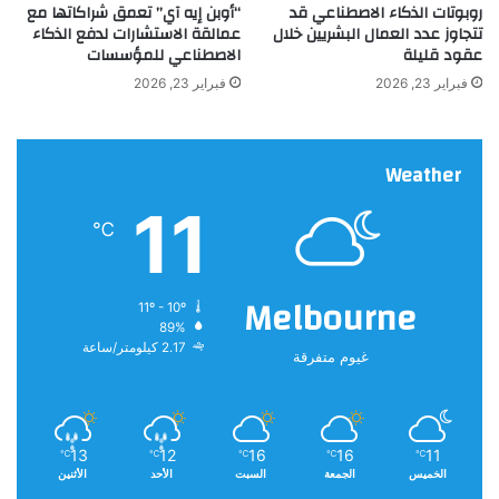
روبوتات الذكاء الاصطناعي قد
“أوبن إيه آي” تعمق شراكاتها مع
ع
س
تتجاوز عدد العمال البشريين خلال
عمالقة الاستشارات لدفع الذكاء
و
ي
عقود قليلة
الاصطناعي للمؤسسات
ن
ا
ل
فبراير 23, 2026
فبراير 23, 2026
ت
ا
س
Weather
ع
ل
11
ل
℃
و
ف
ا
Melbourne
11º - 10º
ة
89%
2.17 كيلومتر/ساعة
غيوم متفرقة
13
12
16
16
11
℃
℃
℃
℃
℃
الخميس
الجمعة
السبت
الأحد
الأثنين