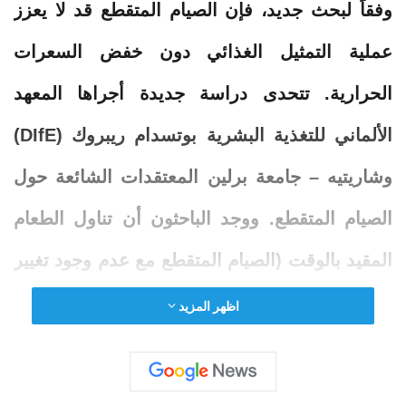
وفقاً لبحث جديد، فإن الصيام المتقطع قد لا يعزز
عملية التمثيل الغذائي دون خفض السعرات
الحرارية. تتحدى دراسة جديدة أجراها المعهد
الألماني للتغذية البشرية بوتسدام ريبروك (DIfE)
وشاريتيه – جامعة برلين المعتقدات الشائعة حول
الصيام المتقطع. ووجد الباحثون أن تناول الطعام
المقيد بالوقت (الصيام المتقطع مع عدم وجود تغيير
في إجمالي السعرات الحرارية) لم ينتج عنه
اظهر المزيد
تحسينات قابلة للقياس في (…)