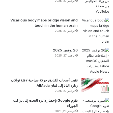
نوفمبر 27, 2025
بالغرض. وبلمسة لطيفة، سيعمل حتى مع الكاميرات
الخارجية وشاشة Apple Studio.
Vicarious body maps bridge vision and
touch in the human brain
#2: مجموعات أجهزة Mac التي تعمل
نوفمبر 27, 2025
بنظام Thunderbolt 5
26 نوفمبر 2025
يضيف نظام التشغيل macOS 26.2 ثلاث ميزات
نوفمبر 27, 2025
جديدة لنظام التشغيل Mac وإليك ما سيأتي 7
نقيب أصحاب الفنادق حركة سياحية لافتة تواكب
تفاحة يقال ليس لديها خطط حالية لشحن جهاز Mac Pro
زيارة البابا إلى لبنان AlMada
نوفمبر 27, 2025
جديد. ولكن كما يلاحظ زميلي بن، هناك بديل برمجي
تقوم Google بإحضار دائرة البحث إلى تراكب
مناسب قادم للمحترفين بفضل نظام
التشغيل
macOS
الجوزاء
نوفمبر 26, 2025
26.2.