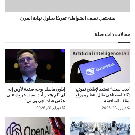
ي
ص
وإليك كيف يعمل، لكل
9to5Mac
رئيس التحرير تشانس
ا
ف
ا
ا
ستختفي نصف الشواطئ تقريبًا بحلول نهاية القرن
ميلر:
ل
ل
ز
ش
مقالات ذات صلة
ر
و
ق
ا
ا
ط
ء
ئ
ا
ت
ل
ق
Edge Light هو تأثير فيديو يهدف بشكل
م
ر
و
ي
أساسي إلى تكرار تجربة استخدام الضوء
ج
بً
“ديب سيك” تستعد لإطلاق نموذج
إيلون ماسك يوجه صفعة لأوبن إيه
و
ا
ذكاء اصطناعي طال انتظاره يرفع
آي “لم ينتحر أحد بسبب غروك على
الدائري أثناء إجراء مكالمات الفيديو. فهو
د
ب
سقف المنافسة
عكس شات جي بي تي”
ة
ح
فبراير 28, 2026
فبراير 28, 2026
يضيف
ضوءًا افتراضيًا حول حواف شاشة
ف
ل
ي
و
Mac لإضاءة وجهك إذا كنت في غرفة
أ
ل
ح
ن
مظلمة.