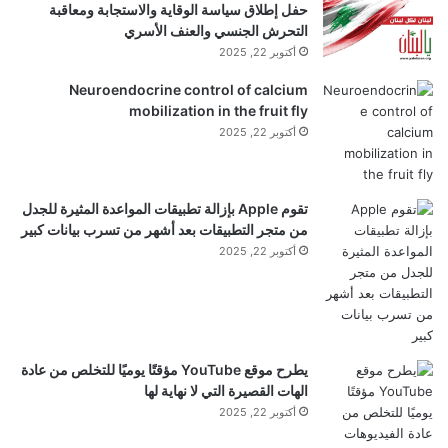
حفل إطلاق سياسة الوقاية والاستجابة ومعاقبة
في تسخين قوي في المناطق القطبية، ثم
التحرش الجنسي والعنف الأسري
أكتوبر 22, 2025
استنزاف حاد للجسيمات المشحونة في الغلاف
Neuroendocrine control of calcium
الأيوني، مما أدى إلى إبطاء التعافي. يمكن أن
mobilization in the fruit fly
أكتوبر 22, 2025
يؤثر هذا الاضطراب طويل المدى على دقة
نظام تحديد المواقع العالمي (GPS)، وأداء
تقوم Apple بإزالة تطبيقات المواعدة المثيرة للجدل
الأقمار الصناعية، ويجعل التنبؤات بالطقس
من متجر التطبيقات بعد أشهر من تسرب بيانات كبير
أكتوبر 22, 2025
الفضائي صعبة”.
أدلة واضحة
يطرح موقع YouTube مؤقتًا يوميًا للتخلص من عادة
الهات القصيرة التي لا نهاية لها
خلال أقوى مراحل العاصفة الفائقة، ضغط النشاط
أكتوبر 22, 2025
الشمسي الشديد على الغلاف المغناطيسي للأرض، مما