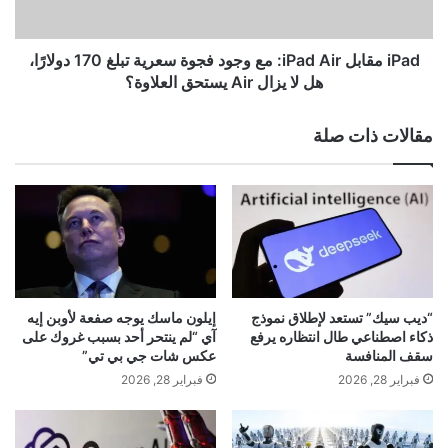
بتفاصيل غير مسبوقة. ولأول مرة، تمكن العلماء من
ل
ب
ط
ل
الحصول على قياسات مباشرة ومستمرة لحدث غير عادي
و
i
iPad مقابل iPad Air: مع وجود فجوة سعرية تبلغ 170 دولارًا،
ق
P
هل لا يزال Air يستحق العلاوة؟
على شاشة التلفزيون المباشر.
ح
a
و
d
مقالات ذات صلة
ل
A
ا
i
ل
r
م
:
خ
م
ي
ع
يوضح الجيوفيزيائي أتسوكي شينبوري، أحد
م
و
ا
ج
المؤلفين: “لقد راقبنا التغيرات في الغلاف
ت
و
“ديب سيك” تستعد لإطلاق نموذج
إيلون ماسك يوجه صفعة لأوبن إيه
…
د
ذكاء اصطناعي طال انتظاره يرفع
آي “لم ينتحر أحد بسبب غروك على
البلازمي باستخدام بيانات من القمر الصناعي
و
ف
سقف المنافسة
عكس شات جي بي تي”
ا
ج
Arase واستخدمنا أجهزة استقبال نظام تحديد
فبراير 28, 2026
فبراير 28, 2026
ل
و
ا
ة
المواقع العالمي (GPS) الأرضية لمراقبة الغلاف
س
س