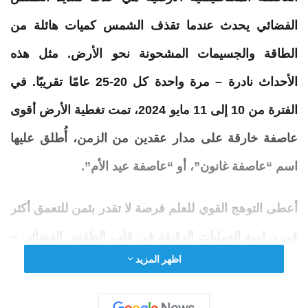
الفضائي يحدث عندما تقذف الشمس كميات هائلة من
الطاقة والجسيمات المشحونة نحو الأرض. مثل هذه
الأحداث نادرة – مرة واحدة كل 20-25 عامًا تقريبًا. في
الفترة من 10 إلى 11 مايو 2024، تمت تغطية الأرض أقوى
عاصفة خارقة على مدار عقدين من الزمن، أُطلق عليها
اسم “عاصفة غانون”، أو “عاصفة عيد الأم”.
أعطى التوهج القوي للعلم فرصة لا تقدر بثمن للتعمق أكثر
في دراسة العمليات الدقيقة في قلب الطقس الفضائي –
اظهر المزيد
وكمية هائلة من البيانات التي لا تزال تتم معالجتها حتى
يومنا هذا. دراسة أخرى أجريت في جامعة ناغويا، نشرت