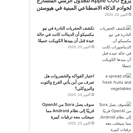
يروج Apple COO للجدول الزمني المتسارع
لخوادم الذكاء الاصطناعي المبنية في هيوستن
أكتوبر 23, 2025
تكشف الحفريات النادرة في نيو
مكسيكو أن الديناات كانت في حالة
جيدة قبل أن يبيدها الكويكب جميعًا
أكتوبر 23, 2025
اختبار الفواكه والخضروات هل
تعرف من أين يأتي القرع والتوت
والبروكلي؟
أكتوبر 23, 2025
سوف يصل Sora من OpenAI
قريبًا إلى نظام Android مما
سيجلب معه ترقيات كبيرة
أكتوبر 23, 2025