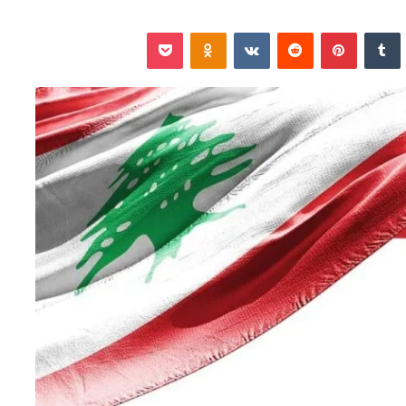
نكدإن
‏Tumblr
بينتيريست
‏Reddit
‏VKontakte
Odnoklassniki
‫Pocket