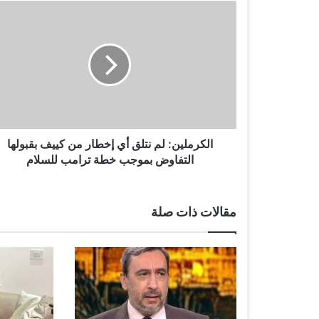
ا
ل
ك
ر
م
ل
ي
ن
:
ل
الكرملين: لم نتلق أي إخطار من كييف بقبولها
م
التفاوض بموجب خطة ترامب للسلام
ن
ت
ل
مقالات ذات صلة
ق
أ
ي
إ
خ
ط
ا