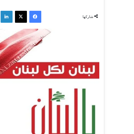
فيسبوك
‫X
لي
شاركها