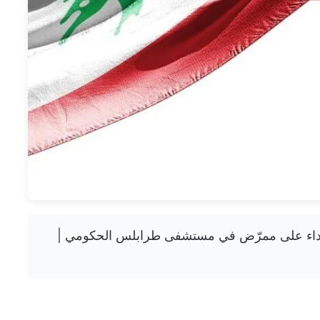
انت الاعتداء على ممرّض في مستشفى طرابلس الحكومي |