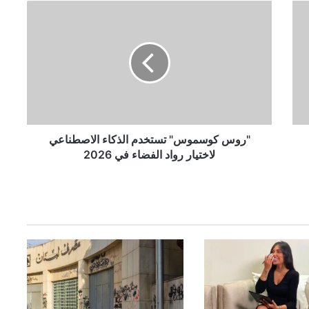
"
ر
و
س
ك
و
س
م
و
س
"روس كوسموس" تستخدم الذكاء الاصطناعي
"
لاختيار رواد الفضاء في 2026
ت
س
ت
خ
د
م
ا
ل
ذ
ك