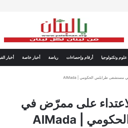
علوم وتكنولوجيا
أرقام وإحصاءات
رياضة
أخبار خاصة
أخبار الف
مستشفى طرابلس الحكومي | AlMada
لاعتداء على ممرّض في
ي | AlMada