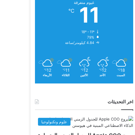
غيوم متفرقة
11
℃
18º - 11º
79%
4.84 كيلومتر/ساعة
12
11
12
12
18
℃
℃
℃
℃
℃
السبت
الأحد
الأثنين
الثلاثاء
الأربعاء
اخر التحديثات
علوم وتكنولوجيا