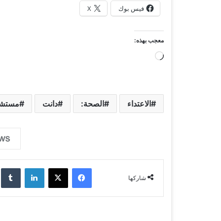
فيس بوك
X
معجب بهذه:
ج
ا
ر
ي
الاعتداء
الصحة:
دانت
مستش
ا
ل
ت
ح
فيسبوك
‫X
لينكدإن
‏lr
م
شاركها
ي
ل
…