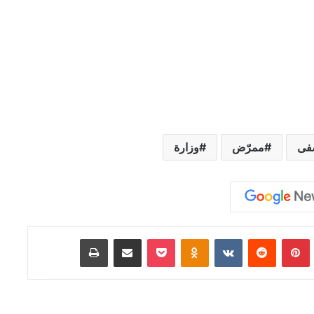
فى
ممرّض
وزارة
Tumb
بينتيريست
‏Reddit
‏VKontakte
Odnoklassniki
‫Pocket
مشاركة عبر البريد
طباعة