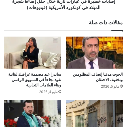
ر
إصابات خطيرة في عيارات نارية خلال حفل إضاءة شجرة
V
ة
الميلاد في كونكورد الأمريكية (فيديوهات)
E
ف
yalebnan.org — إستقلالنا بتحرير أرضنا وأسرانا
:
ي
مقالات ذات صلة
ت
ع
ج
ي
م
ا
شارك هذا الموضوع:
ع
ر
إ
فيس بوك
X
ا
ن
ت
ج
ن
ل
ا
معجب بهذه:
ت
ر
الحوت هدفنا إنصاف المظلومين
ساندرا عيد مصممة غرافيك لبنانية
ج
ر
ي
وتخفيف الاحتقان
تقود نجاحاً في التسويق الرقمي
ا
ا
ة
وبناء العلامات التجارية
مايو 5, 2026
ل
خ
مايو 4, 2026
ر
ت
ل
ي
ح
ا
أرضنا
إستقلالنا
بتحرير
وأسرانا
د
ل
ا
ي
ح
ل
د
ف
ه
ل