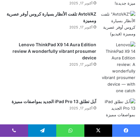
أكتوبر 17, 2025
ي
ع
AvtoVAZ تلفت الأنظار بسيارة كروس أوفر عصرية
ة
ومميزة
أكتوبر 17, 2025
Lenovo ThinkPad X9 14 Aura Edition
review A wonderfully vibrant prosumer
device
أكتوبر 17, 2025
آبل تطلق iPad Pro 13 الجديد بمواصفات مميزة
أكتوبر 17, 2025
فيسبوك
‫X
واتساب
تيلقرام
ڤايبر
Home
لبنان
العرب والعالم
علوم وتكنولوجيا
أرقام وإحصاءات
رياضة