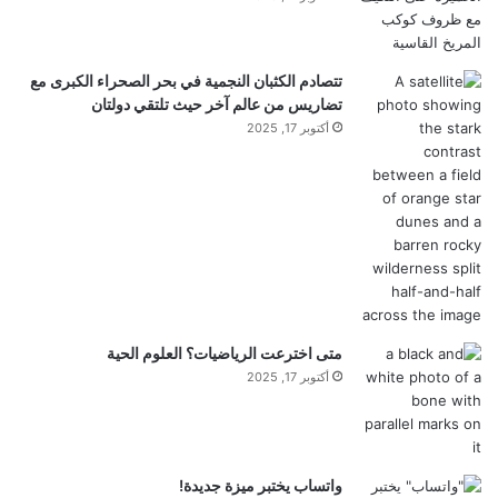
ت
ا
)
ل
م
تتصادم الكثبان النجمية في بحر الصحراء الكبرى مع
ض
تضاريس من عالم آخر حيث تلتقي دولتان
ي
أكتوبر 17, 2025
ف
و
ن
ب
أ
ر
ب
ع
ة
و
متى اخترعت الرياضيات؟ العلوم الحية
ي
أكتوبر 17, 2025
ك
ي
ت
س
واتساب يختبر ميزة جديدة!
ر