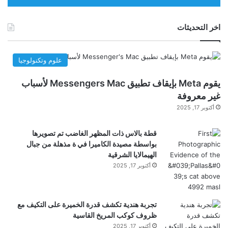
ب
ك
ا
و
ل
ر
اخر التحديثات
ا
د
خ
ا
ت
ل
علوم وتكنولوجيا
ب
أ
ا
م
يقوم Meta بإيقاف تطبيق Messengers Mac لأسباب
ر
ر
غير معروفة
ا
ي
أكتوبر 17, 2025
ل
ك
أ
ي
و
قطة بالاس ذات المظهر الغاضب تم تصويرها
ة
ل
بواسطة مصيدة الكاميرا في ة مذهلة من جبال
(
ب
الهيمالايا الشرقية
ف
ع
ي
أكتوبر 17, 2025
د
د
أ
ي
ن
و
تجربة هندية تكشف قدرة الخميرة على التكيف مع
ع
ه
ظروف كوكب المريخ القاسية
ا
ا
أكتوبر 17, 2025
د