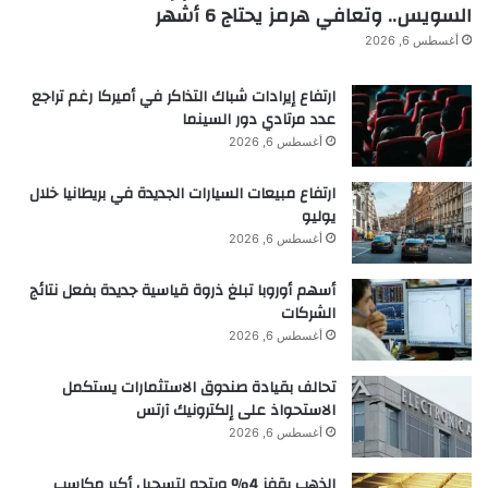
السويس.. وتعافي هرمز يحتاج 6 أشهر
ر
ض
أغسطس 6, 2026
ا
ل
ارتفاع إيرادات شباك التذاكر في أميركا رغم تراجع
ج
عدد مرتادي دور السينما
م
أغسطس 6, 2026
ع
ة
ارتفاع مبيعات السيارات الجديدة في بريطانيا خلال
ا
يوليو
ل
أغسطس 6, 2026
س
و
أسهم أوروبا تبلغ ذروة قياسية جديدة بفعل نتائج
د
الشركات
ا
ء
أغسطس 6, 2026
تحالف بقيادة صندوق الاستثمارات يستكمل
الاستحواذ على إلكترونيك آرتس
أغسطس 6, 2026
الذهب يقفز 4% ويتجه لتسجيل أكبر مكاسب