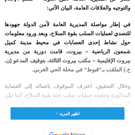
والتوجيه والعلاقات العامة، البيان الآتي:
في إطار مواصلة المديرية العامة لأمن الدولة جهودها
للتصدي لعمليات السلب
بقوة
السلاح
، وبعد ورود معلومات
حول نشاط إحدى العصابات في
محيط
مدينة كميل
شمعون الرياضية – بيروت، قامت دورية من مديرية
بيروت الإقليمية – مكتب بيروت الثالثة، بتوقيف المدعو (ن.
ح.) الملقب بـ”قبوط” في محلة الحي الغربي.
وخلال التحقيق، اعترف الموقوف بانتمائه إلى العصابة
المذكورة وتنفيذه عمليات سلب عدة
بقوة
السلاح
، كما تبيّن
أنه يتعاطى المخدرات وأن بحقه مذكرة
توقيف
سابقة.
اظهر المزيد
وقد تمّ اتخاذ الإجراءات القانونية اللازمة بحقّه، بناءً لإشارة
النيابة العامة المختصة.