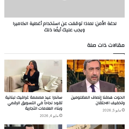
s
أ
V
م
e
ن
لدغة الأمن: لماذا توقفت عن استخدام أغطية الكاميرا
g
:
ويجب عليك أيضًا ذلك
a
ل
s
م
S
ا
مقالات ذات صلة
p
ذ
h
ا
e
ت
r
و
e
ق
ف
ف
ي
ت
ع
ع
ط
ن
الحوت هدفنا إنصاف المظلومين
ساندرا عيد مصممة غرافيك لبنانية
ل
ا
وتخفيف الاحتقان
تقود نجاحاً في التسويق الرقمي
ة
وبناء العلامات التجارية
س
مايو 5, 2026
ن
ت
مايو 4, 2026
ه
خ
ا
د