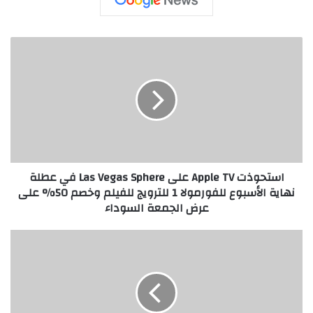
ا
س
ت
ح
و
ذ
ت
A
p
استحوذت Apple TV على Las Vegas Sphere في عطلة
p
نهاية الأسبوع للفورمولا 1 للترويج للفيلم وخصم 50% على
l
عرض الجمعة السوداء
e
T
V
ل
ع
د
ل
غ
ى
ة
L
ا
a
ل