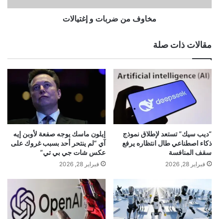
G
ر
m
ب
مخاوف من ضربات و إغتيالات
a
ا
i
ت
مقالات ذات صلة
l
و
ا
إ
ل
غ
ت
ت
ي
ي
ت
ا
و
ل
ف
ا
ر
ت
يعد Now Bar إحدى ميزات شريط الأدوات التي غالبًا ما
“ديب سيك” تستعد لإطلاق نموذج
إيلون ماسك يوجه صفعة لأوبن إيه
ا
ذكاء اصطناعي طال انتظاره يرفع
آي “لم ينتحر أحد بسبب غروك على
ل
سقف المنافسة
عكس شات جي بي تي”
يتم إقرانها بميزات أخرى ميزات مدعومة بالذكاء
و
فبراير 28, 2026
فبراير 28, 2026
ق
الاصطناعي لتقديم تجربة مريحة وشخصية.
ت
ب
ا
يتيح لك Now Bar إضافة قائمة بالتطبيقات كإشعارات
ل