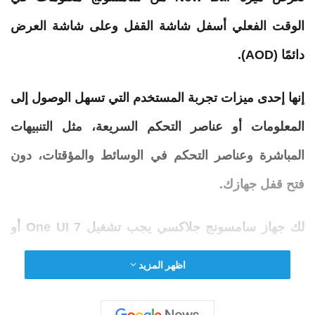
الوقت الفعلي أسفل
شاشة
القفل وعلى
شاشة
العرض
دائمًا (AOD).
إنها إحدى ميزات تجربة المستخدم التي تسهل الوصول إلى
المعلومات أو عناصر التحكم السريعة، مثل التنبيهات
المباشرة وعناصر التحكم في الوسائط والمؤقتات، دون
فتح قفل جهازك.
لك جهاز سامسونج جلاكسي يجب تشغيل One UI 7 أو
إصدار
أحدث
للوصول إلى هذه
الميزة
. كما تم اعتباره إلى
اظهر المزيد
حد ما ميزة الاستخفاف عندما خرج التحديث.