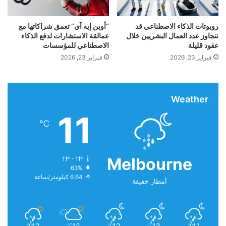
مباشرة؛ يمكنك الوصول إلى عناصر التحكم لتشغيل
ف
ع
الوسائط وأجهزة ضبط الوقت. يتضمن النتائج الرياضية
ل
روبوتات الذكاء الاصطناعي قد
“أوبن إيه آي” تعمق شراكاتها مع
تتجاوز عدد العمال البشريين خلال
عمالقة الاستشارات لدفع الذكاء
عقود قليلة
الاصطناعي للمؤسسات
والأوضاع والروتينات، ونظام تحديد المواقع العالمي (GPS)
فبراير 23, 2026
فبراير 23, 2026
للملاحة في خرائط Google، وتحديثات
Samsung
Health (مثل نتائج النوم)، والمزيد.
Weather
11
يعمل Now Bar بشكل أساسي مع تطبيقات
Samsung
،
℃
ولكن يتم دعم بعض تطبيقات Google وتطبيقات الطرف
Melbourne
الثالث أيضًا.
11º - 11º
63%
6.64 كيلومتر/ساعة
أمطار خفيفة
اقرأ أيضًا:
“ديب سيك” تستعد لإطلاق نموذج ذكاء
اصطناعي طال انتظاره يرفع سقف المنافسة
12
12
12
13
11
℃
℃
℃
℃
℃