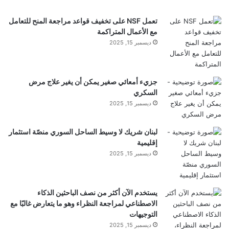
أولاً، يجب أن يكون جهازك قيد التشغيل واجهة مستخدم
تعمل NSF على تخفيف قواعد مراجعة المنح للتعامل
واحدة 7 أو لاحقًا لتمكين هذه الميزة.
مع الأعمال المتراكمة
ديسمبر 15, 2025
ستحتاج بعد ذلك أيضًا إلى التأكد من تمكين هذه الميزة
ضمن إعداداتك. تتيح لك الإعدادات أيضًا تخصيص شريط
جزيء أمعائي صغير يمكن أن يغير علاج مرض
السكري
Now Bar للتحكم في
كيفية
استخدامه.
ديسمبر 15, 2025
إليك ما عليك القيام به:
لبنان شريك لا وسيط الساحل السوري منصّة استثمار
إقليمية
ديسمبر 15, 2025
يفتح
إعدادات
.
مقبض
قفل الشاشة وAOD
.
يستخدم الآن أكثر من نصف الباحثين الذكاء
الاصطناعي لمراجعة النظراء وهو ما يتعارض غالبًا مع
التوجيهات
يختار
الآن شريط
.
ديسمبر 15, 2025