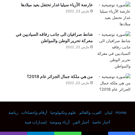
أخرى بها، على سبيل المثال، لرسم خريطة للمناطق
عارضة الأزياء سيليا غدار تحتفل بعيد ميلادها
مارس 23, 2022
المتضررة في الجينوم أو تتبع البروتينات التي تظهر بالقرب
منها. ويمكن للباحثين أيضًا نقل المناطق المتضررة داخل
شانط صرافيان الى جانب رفاقه السياديين في
النواة لفهم كيفية تأثير الموضع على جودة الإصلاح.
معركة تحرير الوطن والمواطن
مارس 22, 2022
من هي ملكة جمال الجزائر عام 2018؟
مارس 22, 2022
يقول كاردوسو دا سيلفا: “اعتمادًا على إبداعك
وسؤالك، يمكنك استخدام هذه الأداة بطرق
Home
لبنان
العرب والعالم
علوم وتكنولوجيا
أرقام وإحصاءات
رياضة
مختلفة”.
أخبار خاصة
أخبار الفن
أزياء وموضة
إصدارات فنية