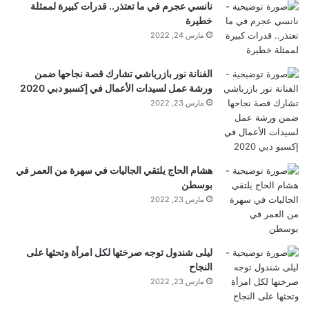
نانسي عجرم في ما تعتذر.. قدرات كبيرة لممثلة
خطيرة
اختبار على الجسم
مارس 24, 2022
الفنانة نور بازرباشي تشارك قصة نجاحها ضمن
اختبر المطورون الأداة ليس فقط على مزارع الخلايا،
ورشة عمل لسيدات الأعمال في إكسبو دبي 2020
ولكن أيضًا على الديدان المستديرة
جيم ايليجانس
، والذي
مارس 23, 2022
يعتبر منذ فترة طويلة نموذجًا موثوقًا به في علم الأحياء.
اكتشف المستشعر تكسرات الحمض النووي الطبيعية التي
هشام الحاج يلتقي الجاليات في سهرة من العمر في
بوسطن
تحدث أثناء نمو الكائن الحي. بالنسبة لبوبيك، كان هذا تأكيدًا
مارس 23, 2022
على أن التكنولوجيا مناسبة ليس فقط للعمل “في
المختبر”.
ليلى شندول توجه صرختها لكل امرأة وتحثها على
النجاح
مارس 23, 2022
تصميم المستشعر معياري. ويمكن ربط عناصر جزيئية