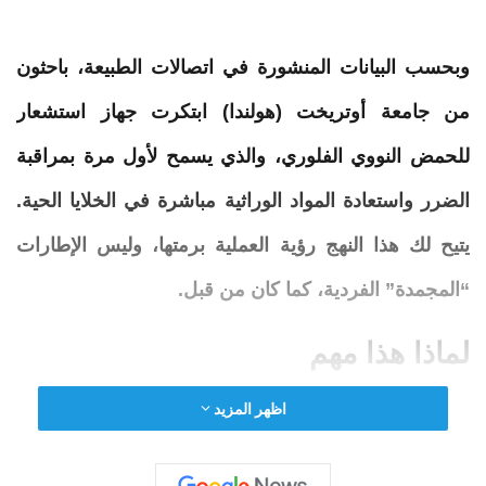
وبحسب البيانات المنشورة في اتصالات الطبيعة، باحثون
من جامعة أوتريخت (هولندا) ابتكرت
جهاز
استشعار
للحمض النووي الفلوري، والذي يسمح لأول مرة بمراقبة
الضرر واستعادة المواد الوراثية مباشرة في الخلايا الحية.
يتيح لك هذا النهج رؤية العملية برمتها، وليس الإطارات
“المجمدة” الفردية، كما كان من قبل.
لماذا هذا مهم
اظهر المزيد
يتضرر الحمض النووي باستمرار بسبب أشعة الشمس
والكيمياء والإشعاع والعمليات التي تقوم بها الخلايا. عادةً ما