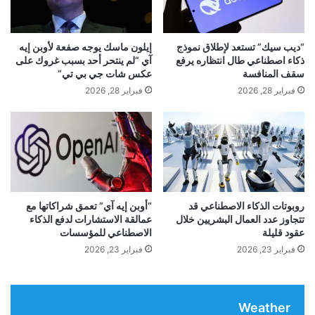
خ
و
ف
د
ض
ة
“ديب سيك” تستعد لإطلاق نموذج
إيلون ماسك يوجه صفعة لأوبن إيه
ا
د
ذكاء اصطناعي طال انتظاره يرفع
آي “لم ينتحر أحد بسبب غروك على
ل
ا
سقف المنافسة
عكس شات جي بي تي”
ت
خ
فبراير 28, 2026
فبراير 28, 2026
ل
ل
و
ا
ث
ل
yalebnan.org — يجب على شيلي الحفاظ على
ب
أ
العلوم الدولية في القارة القطبية الجنوبية
ش
ق
ك
م
ل
ا
ك
ر
روبوتات الذكاء الاصطناعي قد
“أوبن إيه آي” تعمق شراكاتها مع
شارك هذا الموضوع:
ب
تتجاوز عدد العمال البشريين خلال
عمالقة الاستشارات لدفع الذكاء
ا
فيس بوك
X
عقود قليلة
الاصطناعي للمؤسسات
ي
ل
ر
ج
فبراير 23, 2026
فبراير 23, 2026
و
ل
ي
معجب بهذه:
ي
ح
د
ج
Weather
س
ي