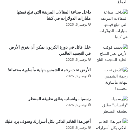
خارجية”.
a
d
داخل صناعة المقالات المزيفة التي تبلغ قيمتها
a
مليارات الدولارات في كينيا
نوفمبر 6, 2025
إن مستويات القوة التي تم تحقيقها، بعبارة ملطفة، غير
مثيرة للإعجاب. ومع ذلك، يتوقع المؤلفون تحقيق أداء
خلل قاتل في دورة الكربون يمكن أن يغرق الأرض
في التجميد العالمي
أعلى من خلال التوسع عن طريق ربط صفائف من
نوفمبر 6, 2025
الملفات ووحدات الموائع الحديدية.
الأرض تحت رحمة الشمس بنهاية مأساوية محتملة!
نوفمبر 6, 2025
اشترك واقرأ “العلم” في
رسميا.. واتساب يطلق تطبيقه المنتظر
برقية
نوفمبر 6, 2025
أخبر هذا الخاتم الذكي بكل أسرارك وسوف يرد عليك
نوفمبر 6, 2025