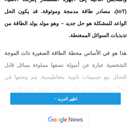
(IoT)، مصادر طاقة مدمجة وموثوقة. قد يكون الحل
الواعد للمشكلة هو حل جديد – وهو مولد
يولد
الطاقة
من
تذبذبات السوائل الممغنطة.
هذا هو في الأساس
محطة الطاقة الصغيرة ذات الموجة
الشخصية
عبارة عن أمبولة نصفها مملوءة بسائل قابل
للتحلل مع جسيمات نانوية مغناطيسية. يتم وضعها في
مجال مغناطيسي مع ملف ملفوف حولها. يؤدي الاهتزاز،
اظهر المزيد
على سبيل المثال، عند المشي، إلى تحريك المحتويات، مما
يؤدي إلى تغيير التدفق المغناطيسي، وتولد اهتزازاتها تيارًا.
صغيرة، حقيقية، ولكنها كافية لأجهزة الاستشعار القابلة