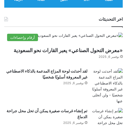
متعددة المحاور.
م
ع
م
اخر التحديثات
ن
ت
ك
ر
أرقام وإحصاءات
ا
ر
وأوضح الفيزيائي ميشال راجنياك، الذي قاد
«معرض التحول الصناعي» يعبر القارات نحو السعودية
م
نوفمبر 6, 2025
آ
البحث: “تُظهر نتائج عملنا أن تكوين المجال
س
لقد أحدثت لوحة المزاج المدعمة بالذكاء الاصطناعي
المغناطيسي المحدد بشكل صحيح، جنبًا إلى
ي
غير المعروفة أسلوبًا شخصيًا
ا
نوفمبر 6, 2025
جنب مع المغنطة المثالية للسائل الممغنط،
ل
ح
يسمح بتحويل طاقة الاهتزازات الميكانيكية
ر
ب
العادية إلى كهرباء. وهذا يفتح الطريق أمام
|
تم إنشاء غرسات صغيرة يمكن أن تحل محل جراحة
A
الدماغ
إنشاء
أجهزة
مستقلة حقًا لا تتطلب مصادر طاقة
l
نوفمبر 6, 2025
M