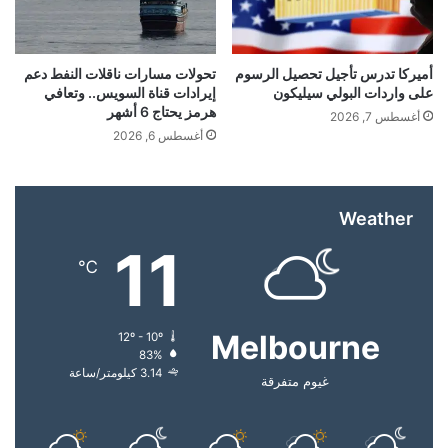
القرصنة الدولية”.
ة
ص
ا
المصدر: أكسيوس
ر
أميركا تدرس تأجيل تحصيل الرسوم
تحولات مسارات ناقلات النفط دعم
على واردات البولي سيليكون
إيرادات قناة السويس.. وتعافي
و
هرمز يحتاج 6 أشهر
خ
أغسطس 7, 2026
إقرأ المزيد
م
أغسطس 6, 2026
ا
د
ي
Weather
ر
ا
■ مصدر الخبر الأصلي
11
.
℃
.
نشر لأول مرة على:
rtarabic.com
م
ب
تاريخ النشر:
2025-12-21 00:55:00
Melbourne
12º - 10º
ا
83%
ب
3.14 كيلومتر/ساعة
الكاتب:
غيوم متفرقة
ي
ي
ع