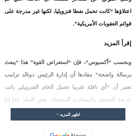
اعتلاؤها “كانت تحمل نفطا فنزويليا، لكنها غير مدرجة على
قوائم العقوبات الأمريكية”.
إقرأ المزيد
وبحسب “
أكسيوس
“، فإن “استعراض القوة” هذا “يبعث
برسالة واضحة” مفادها أن إدارة الرئيس دونالد ترامب
تعتبر أن “أي
ناقلة
تقريبا تحمل الخام الفنزويلي باتت
عرضة للتفتيش والمصادرة المحتملة، بغض النظر عما إذا
كانت السفينة نفسها خاضعة للعقوبات أم لا”.
اظهر المزيد
ولم يتضح حتى الآن ما إذا كانت الولايات المتحدة
تخطط