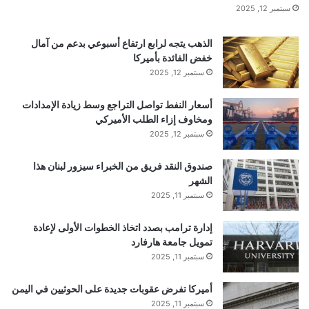
سبتمبر 12, 2025
و
مباشرة إلى مادورو
ن
ا
الذهب يتجه لرابع ارتفاع أسبوعي بدعم من آمال
ل
خفض الفائدة بأميركا
د
سبتمبر 12, 2025
“أكسيوس”:
الأمريكي
الجيش
معاقبة
و
(
أسعار النفط تواصل التراجع وسط زيادة الإمدادات
ناقلة
يعتلي
ف
ومخاوف إزاء الطلب الأميركي
ي
سبتمبر 12, 2025
د
ي
صندوق النقد فريق من الخبراء سيزور لبنان هذا
و
الشهر
)
سبتمبر 11, 2025
إدارة ترامب بصدد اتخاذ الخطوات الأولى لإعادة
تمويل جامعة هارفارد
سبتمبر 11, 2025
أميركا تفرض عقوبات جديدة على الحوثيين في اليمن
سبتمبر 11, 2025