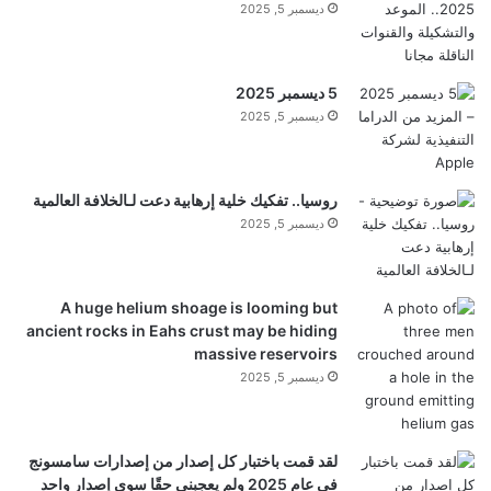
ديسمبر 5, 2025
قم بإنشاء التأثير الكلاسيكي المثالي، من
5 ديسمبر 2025
المبالغة إلى الدقيقة.
ديسمبر 5, 2025
يمكن
لأعضاء VSCO الإبداع بأصالة لا مثيل
روسيا.. تفكيك خلية إرهابية دعت لـالخلافة العالمية
لها من خلال الجمع بين أداة نسيج الحبوب
ديسمبر 5, 2025
مع أكثر من 40 مرشحًا معدًا مسبقًا لـ Film
X مستوحاة من الأفلام الشهيرة التي حددت
A huge helium shoage is looming but
ancient rocks in Eahs crust may be hiding
عقودًا من التصوير الفوتوغرافي.
massive reservoirs
ديسمبر 5, 2025
علاوة على ذلك، يمكنك تراكب مرشح الحبوب الجديد فوق
لقد قمت باختبار كل إصدار من إصدارات سامسونج
في عام 2025 ولم يعجبني حقًا سوى إصدار واحد
مرشحات VSCO مرشحات الفيلم X، وقم بتخصيصه جنبًا