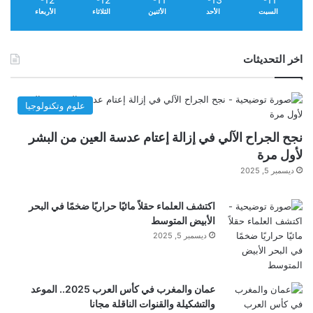
رؤية جمالياتك وتشكيلها وتحسينها في الوقت
السبت
الأحد
الأثنين
الثلاثاء
الأربعاء
الفعلي.
اخر التحديثات
مع ميزة التقاط الفيديو الجديدة يأتي مرشح جديد: Film
علوم وتكنولوجيا
Grain. باستخدامه، يمكنك التحكم ديناميكيًا في الملمس
نجح الجراح الآلي في إزالة إعتام عدسة العين من البشر
لأول مرة
باستخدام إعدادات مثل القوة والحجم والألوان:
ديسمبر 5, 2025
يمكن لـ VSCO Capture الآن تصوير الفيديو في
اكتشف العلماء حقلاً مائيًا حراريًا ضخمًا في البحر
الأبيض المتوسط
ديسمبر 5, 2025
الوقت المناسب لرأس السنة الجديدة 6
عمان والمغرب في كأس العرب 2025.. الموعد
والتشكيلة والقنوات الناقلة مجانا