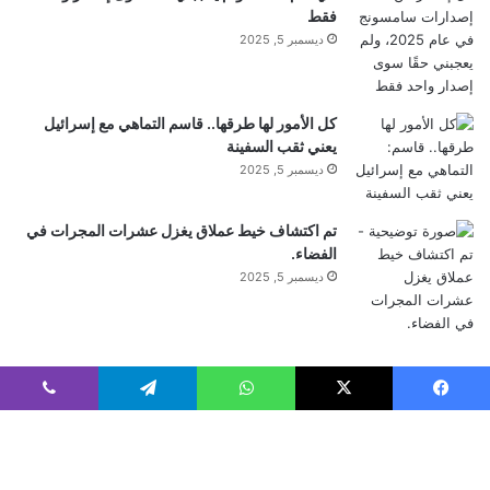
فقط
إلى جنب مع “مخزونات الأفلام الكلاسيكية المستوحاة من
ديسمبر 5, 2025
Kodak وFuji وAgfa”، ثم احفظ هذه المظاهر المخصصة
كل الأمور لها طرقها.. قاسم التماهي مع إسرائيل
كوصفات أفلام.
يعني ثقب السفينة
ديسمبر 5, 2025
لمعرفة المزيد حول VSCO
Capture
، اتبع هذا الرابط.
تم اكتشاف خيط عملاق يغزل عشرات المجرات في
الفضاء.
عروض الإكسسوارات على أمازون
ديسمبر 5, 2025
FTC: نحن نستخدم الروابط التابعة التلقائية لكسب
الدخل
.
أكثر.
Home
لبنان
العرب والعالم
علوم وتكنولوجيا
أرقام وإحصاءات
رياضة
فيسبوك
‫X
واتساب
تيلقرام
ڤايبر
أخبار خاصة
أخبار الفن
أزياء وموضة
إصدارات فنية
■ مصدر الخبر الأصلي