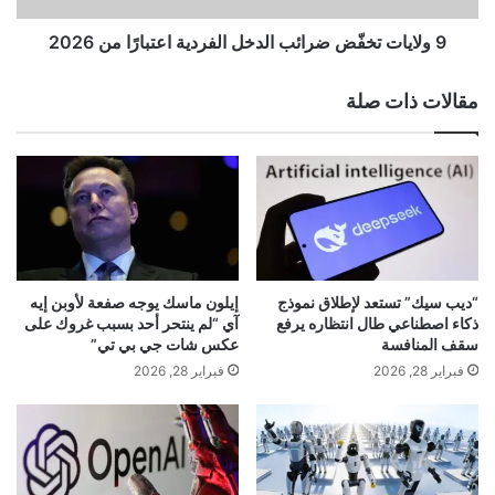
ل
خ
إليك VSCO حول الميزة الجديدة:
ى
فّ
9 ولايات تخفّض ضرائب الدخل الفردية اعتبارًا من 2026
ط
ض
ا
ض
مقالات ذات صلة
و
ر
ل
ا
ة
ئ
ن
ب
ت
ا
شاهد العالم من خلال الإعدادات المسبقة
ن
ل
ي
د
المميزة لـ VSCO والتقط الصور ومقاطع
ا
خ
ه
ل
“ديب سيك” تستعد لإطلاق نموذج
إيلون ماسك يوجه صفعة لأوبن إيه
الفيديو باستخدام تحكم إبداعي لا مثيل له
و
ا
ذكاء اصطناعي طال انتظاره يرفع
آي “لم ينتحر أحد بسبب غروك على
!
ل
سقف المنافسة
عكس شات جي بي تي”
في متناول يدك.
ف
فبراير 28, 2026
فبراير 28, 2026
ر
يمكّنك VSCO
Capture
من إضفاء الحيوية
د
ي
على رؤيتك في الوقت الفعلي. مصمم
ة
ا
للمصورين الذين يريدون تطبيق كاميرا