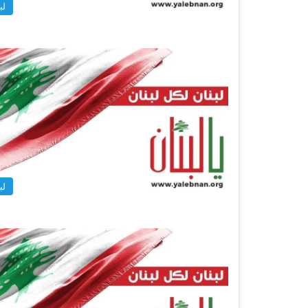
لب
لب