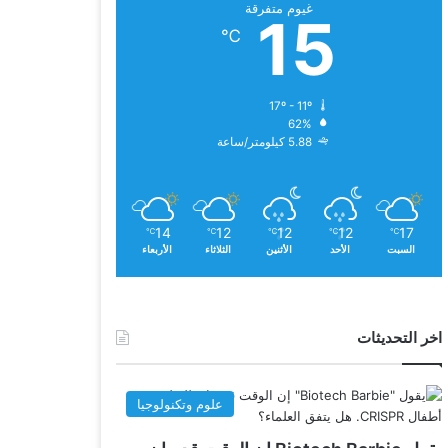
غيوم متفرقة
15
℃
17º - 11º
62%
5.88 كيلومتر/ساعة
14
12
12
12
17
℃
℃
℃
℃
℃
السبت
الأحد
الأثنين
الثلاثاء
الأربعاء
اخر التحديثات
علوم وتكنولوجيا