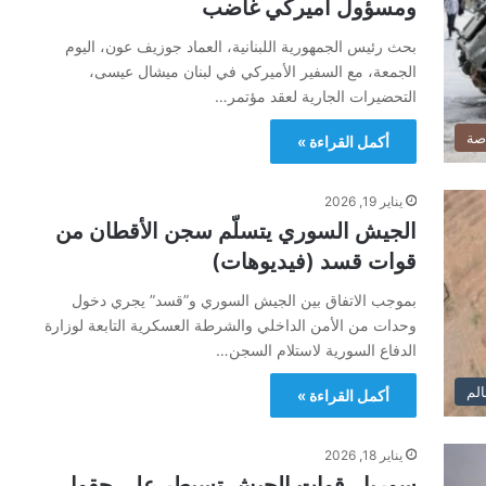
ومسؤول أميركي غاضب
بحث رئيس الجمهورية اللبنانية، العماد جوزيف عون، اليوم
الجمعة، مع السفير الأميركي في لبنان ميشال عيسى،
التحضيرات الجارية لعقد مؤتمر…
صة
أكمل القراءة »
يناير 19, 2026
الجيش السوري يتسلّم سجن الأقطان من
قوات قسد (فيديوهات)
بموجب الاتفاق بين الجيش السوري و”قسد” يجري دخول
وحدات من الأمن الداخلي والشرطة العسكرية التابعة لوزارة
الدفاع السورية لاستلام السجن…
الم
أكمل القراءة »
يناير 18, 2026
سوريا.. قوات الجيش تسيطر على حقول