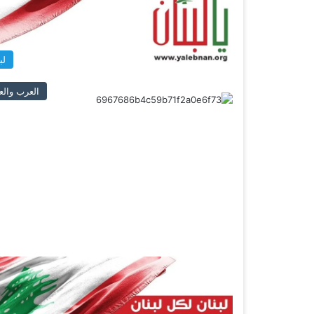
لب
العرب والع