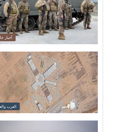
أخبار خا
العرب والع