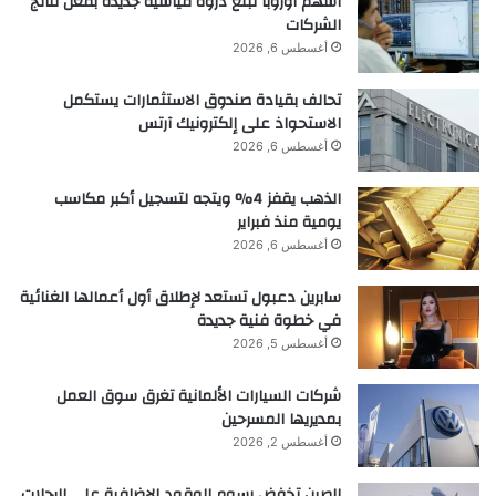
أسهم أوروبا تبلغ ذروة قياسية جديدة بفعل نتائج
الكاتب:
الشركات
أغسطس 6, 2026
تنويه من موقع “yalebnan.org”:
تحالف بقيادة صندوق الاستثمارات يستكمل
الاستحواذ على إلكترونيك آرتس
تم جلب هذا المحتوى بشكل آلي من المصدر:
أغسطس 6, 2026
naukatv.ru
الذهب يقفز 4% ويتجه لتسجيل أكبر مكاسب
بتاريخ:
2026-01-16 17:09:00
.
يومية منذ فبراير
الآراء والمعلومات الواردة في هذا المقال لا تعبر
أغسطس 6, 2026
بالضرورة عن رأي موقع “yalebnan.org”،
سابرين دعبول تستعد لإطلاق أول أعمالها الغنائية
والمسؤولية الكاملة تقع على عاتق المصدر الأصلي.
في خطوة فنية جديدة
ملاحظة:
قد يتم استخدام الترجمة الآلية في بعض الأحيان لتوفير
أغسطس 5, 2026
هذا المحتوى.
شركات السيارات الألمانية تغرق سوق العمل
بمديريها المسرحين
أغسطس 2, 2026
اكتشف
الآثار
علماء
قديمًا
معبدًا
الصين تخفض رسوم الوقود الإضافية على الرحلات