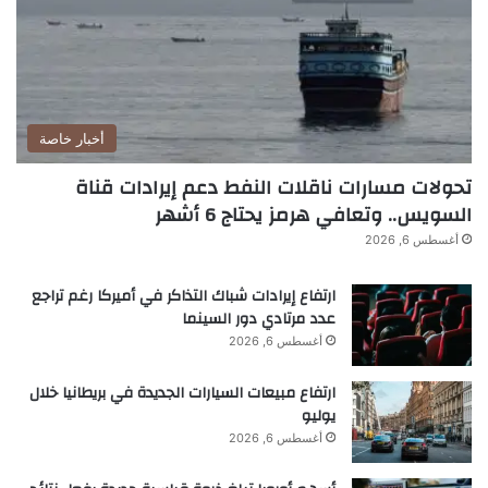
الاكتشافات الأولى تشير إلى أن العبادة تعود
إلى القرون التي أعقبت تراجع الحضارة
الميسينية”.
أخبار خاصة
اشترك واقرأ “العلم” في
تحولات مسارات ناقلات النفط دعم إيرادات قناة
السويس.. وتعافي هرمز يحتاج 6 أشهر
برقية
أغسطس 6, 2026
ارتفاع إيرادات شباك التذاكر في أميركا رغم تراجع
عدد مرتادي دور السينما
أغسطس 6, 2026
■ مصدر الخبر الأصلي
ارتفاع مبيعات السيارات الجديدة في بريطانيا خلال
نشر لأول مرة على:
naukatv.ru
يوليو
أغسطس 6, 2026
تاريخ النشر:
2026-01-16 17:09:00