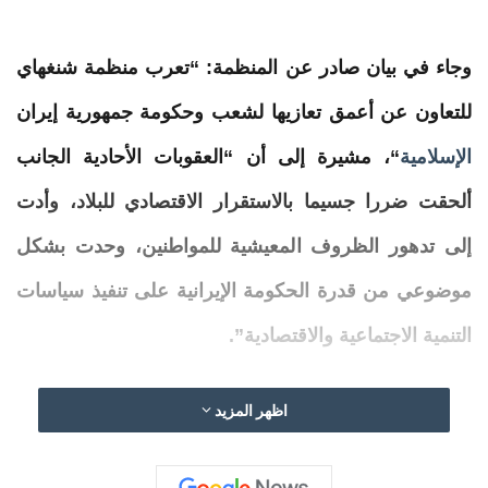
وجاء في بيان صادر عن المنظمة: “
تعرب
منظمة
شنغهاي
للتعاون
عن أعمق تعازيها لشعب وحكومة جمهورية إيران
الإسلامية
“، مشيرة إلى أن “العقوبات الأحادية الجانب
ألحقت ضررا جسيما بالاستقرار الاقتصادي للبلاد، وأدت
إلى تدهور الظروف المعيشية للمواطنين، وحدت بشكل
موضوعي من قدرة الحكومة الإيرانية على تنفيذ سياسات
التنمية الاجتماعية والاقتصادية”.
وشددت المنظمة على رفضها القاطع لأي تدخل في
اظهر المزيد
الشؤون
الداخلية لإيران، مؤكدة التزامها الراسخ بمبادئ