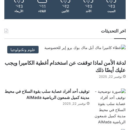
ا
ه
13
11
12
13
13
ر
℃
℃
℃
℃
℃
ر
السبت
الأحد
الأثنين
الثلاثاء
الأربعاء
ا
ي
ت
إزاء
تعرب
شنغهاي
قلقها
ا
اخر التحديثات
للتعاون
منظمة
ل
ت
علوم وتكنولوجيا
ح
م
لدغة الأمن لماذا توقفت عن استخدام أغطية الكاميرا ويجب
عليك أيضًا ذلك
ي
نوفمبر 22, 2025
ل
…
توقيف أحد أفراد عصابة سلب بقوة السلاح في محيط
مدينة كميل شمعون الرياضية AlMada
نوفمبر 22, 2025