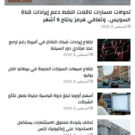
أ
تحولات مسارات ناقلات النفط دعم إيرادات قناة
ل
السويس.. وتعافي هرمز يحتاج 6 أشهر
ك
ت
أغسطس 6, 2026
ر
و
ارتفاع إيرادات شباك التذاكر في أميركا رغم تراجع
ن
عدد مرتادي دور السينما
ي
أغسطس 6, 2026
ارتفاع مبيعات السيارات الجديدة في بريطانيا خلال
يوليو
أغسطس 6, 2026
أسهم أوروبا تبلغ ذروة قياسية جديدة بفعل نتائج
الشركات
أغسطس 6, 2026
تحالف بقيادة صندوق الاستثمارات يستكمل
الاستحواذ على إلكترونيك آرتس
أغسطس 6, 2026