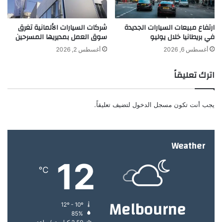
ل
ح
ص
و
ارتفاع مبيعات السيارات الجديدة
شركات السيارات الألمانية تغرق
ي
ل
في بريطانيا خلال يوليو
سوق العمل بمديريها المسرحين
ن
ك
ي
ي
أغسطس 6, 2026
أغسطس 2, 2026
ي
ف
ح
ي
اترك تعليقاً
ق
ة
ق
ا
ا
خ
يجب أنت تكون
مسجل الدخول
لتضيف تعليقاً.
ن
ت
ن
ي
ج
ا
ا
ر
Weather
ح
ط
12
اً
ع
℃
ب
ا
ا
م
ه
ص
Melbourne
ر
ح
12º - 10º
اً
85%
ي