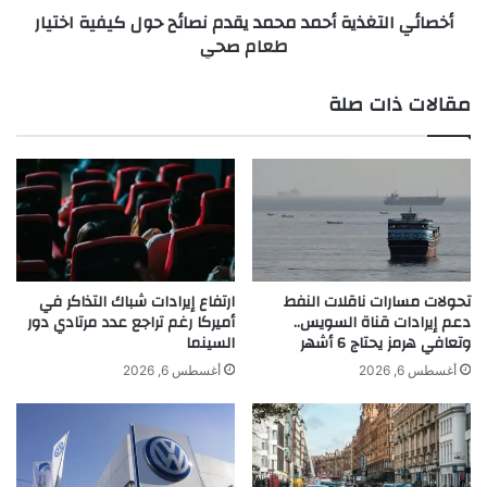
أخصائي التغذية أحمد محمد يقدم نصائح حول كيفية اختيار
و
غ
طعام صحي
م
ذ
ج
ي
ل
ة
مقالات ذات صلة
س
أ
ا
ح
ل
م
أ
د
ع
م
م
ح
ا
م
ل
د
ا
ي
تحولات مسارات ناقلات النفط
ارتفاع إيرادات شباك التذاكر في
ل
ق
دعم إيرادات قناة السويس..
أميركا رغم تراجع عدد مرتادي دور
ل
وتعافي هرمز يحتاج 6 أشهر
السينما
د
ب
م
أغسطس 6, 2026
أغسطس 6, 2026
ن
ن
ا
ص
ن
ا
ي
ئ
ا
ح