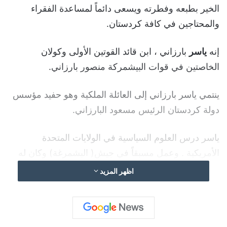
الخير بطبعه وفطرته ويسعى دائماً لمساعدة الفقراء
والمحتاجين في كافة كردستان.
إنه
ياسر
بارزاني ، ابن قائد القوتين الأولى وكولان
الخاصتين في قوات البيشمركة منصور بارزاني.
ينتمي ياسر بارزاني إلى العائلة الملكية وهو حفيد مؤسس
دولة كردستان الرئيس مسعود البارزاني.
ياسر درس العلوم السياسية في الولايات المتحدة
الأمريكية . وعمل مسبقاً في جيش( البشمرغة) وكان له
دور كبير في محاربة داعش. كما يعد من رجال الأعمال
اظهر المزيد
الناجحين في مجال النفط ومجال المواد الغذائية.
علاوة على ذلك ، يشغل ياسر منصب سياسي ويعتبر من
المؤثرين الذين يسجلون المواقف الهامة بستخدام الاليات