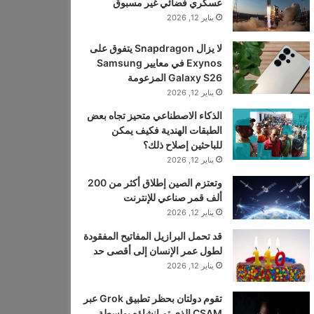
عسكري فضائي غير مسبوق
يناير 12, 2026
لا يزال Snapdragon يتفوق على
Exynos في معايير Samsung
Galaxy S26 المزعومة
يناير 12, 2026
الذكاء الاصطناعي متحيز تجاه بعض
الطبقات الهندية فكيف يمكن
للباحثين إصلاح ذلك؟
يناير 12, 2026
وتعتزم الصين إطلاق أكثر من 200
ألف قمر صناعي للإنترنت
يناير 12, 2026
قد تحمل البرازيل المفاتيح المفقودة
لطول عمر الإنسان إلى أقصى حد
يناير 12, 2026
تقوم دولتان بحظر تطبيق Grok عبر
CSAM الذي تم إنشاؤه بواسطة