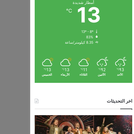
أمطار شديدة
13
℃
13º - 8º
83%
8.35 كيلومتر/ساعة
13
13
11
12
13
℃
℃
℃
℃
℃
الأحد
الأثنين
الثلاثاء
الأربعاء
الخميس
اخر التحديثات