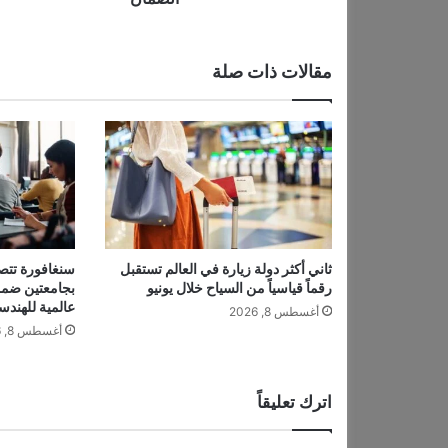
ر
ج
ع
مقالات ذات صلة
ن
ص
م
ت
ه
ا
و
ت
ت
ن
ثاني أكثر دولة زيارة في العالم تستقبل
سنغافورة تتص
رقماً قياسياً من السياح خلال يونيو
ا
عالمية للهندس
و
أغسطس 8, 2026
ل
أغسطس 8, 2026
م
و
ا
اترك تعليقاً
ض
ي