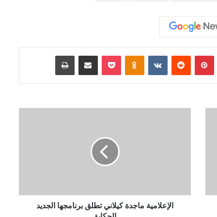
Tumb
بينتيريست
‏Reddit
‏VKontakte
Odnoklassniki
‫Pocket
مشاركة عبر البريد
طباعة
ا
ل
إ
ع
ل
ا
م
ي
ة
م
الإعلامية ماجدة كيلاني تطلق برنامجها الجديد
ا
الحكاية