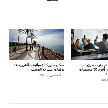
ج
د
ة
ك
ي
ل
ا
ن
ي
ت
ط
ل
ق
در جنوب شرق آسيا
سكان مايوركا الإسبانية يتظاهرون ضد
بجامعتين ضمن أقوى 10 مؤسسات
تدفقات السياحة الضخمة
ب
ة
ر
أغسطس 8, 2026
ن
ا
م
ج
ه
ا