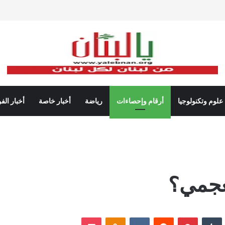
علوم وتكنولوجيا
أرقام وإحصاءات
رياضة
أخبار خاصة
أخبار الف
لعجمي؟
نكدإن
‏Tumblr
بينتيريست
‏Reddit
‏VKontakte
Odnoklassniki
‫Pocket