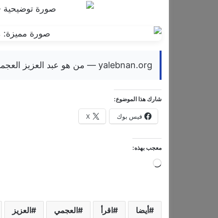
yalebnan.org — من هو عبد العزيز العجمي؟
شارك هذا الموضوع:
فيس بوك
X
معجب بهذه:
ج
ا
ر
ي
أيضا
اقرأ
العجمي
العزيز