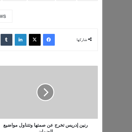
ا
ل
ت
ح
فيسبوك
‫X
لينكدإن
‏lr
م
شاركها
ي
ل
…
ر
ن
ي
ن
إ
د
ر
ي
س
ت
رنين إدريس تخرج عن صمتها وتتناول مواضيع
خ
الضمان