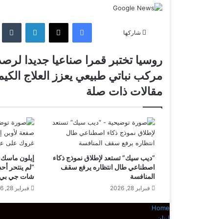
ا
فيسبوك
‫X
لينكدإن
‏umblr
ل
شاركها
ت
ح
ر
روسيا تختبر قمرا صناعيا جديدا لرصد
و
م
م
مركب نباتي طبيعي يعزز العلاج الكي
س
ر
ي
ي
مقالات ذات صلة
ك
ا
ل
ب
ت
ن
…
خ
ب
ت
ا
ب
ت
ر
ي
“ديب سيك” تستعد لإطلاق نموذج ذكاء
إيلون ماسك ي
ق
ط
اصطناعي طال انتظاره يرفع سقف
“لم ينتحر أ
م
ب
المنافسة
شات جي بي 
ر
ي
فبراير 28, 2026
فبراير 28, 2026
ا
ع
ص
ي
Home
ن
ي
لبنان