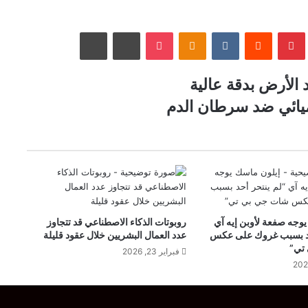
T
بينتيريست
‏Reddit
‏VKontakte
Odnoklassniki
‫Pocket
مشاركة عبر البريد
طباعة
 الأرض بدقة عالية
ميائي ضد سرطان الدم
وجه صفعة لأوبن إيه آي
روبوتات الذكاء الاصطناعي قد تتجاوز
حد بسبب غروك على عكس
عدد العمال البشريين خلال عقود قليلة
تي”
فبراير 23, 2026