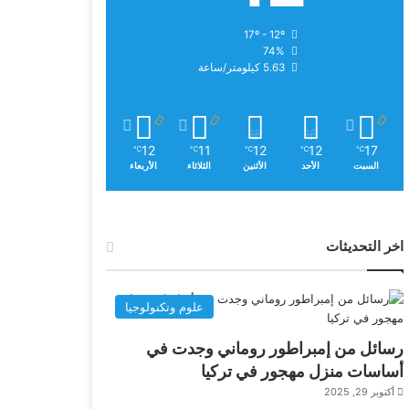
17º - 12º
74%
5.63 كيلومتر/ساعة
12
11
12
12
17
℃
℃
℃
℃
℃
السبت
الأحد
الأثنين
الثلاثاء
الأربعاء
اخر التحديثات
علوم وتكنولوجيا
رسائل من إمبراطور روماني وجدت في
أساسات منزل مهجور في تركيا
أكتوبر 29, 2025