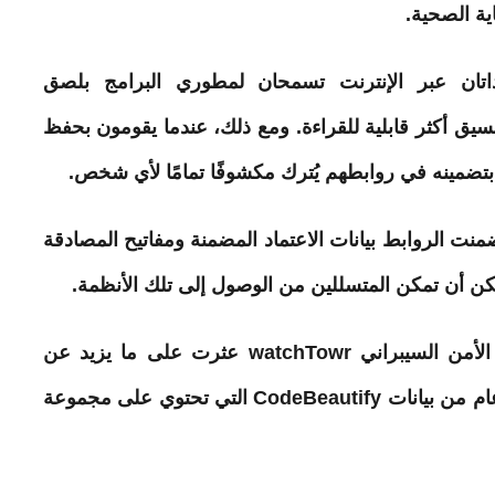
ة الصحية.
JS وCodeBeautify هما أداتان عبر الإنترنت تسمحان لمطوري البرامج بلصق
نسيق أكثر قابلية للقراءة. ومع ذلك، عندما يقومون بحفظ
ن بتضمينه في روابطهم يُترك مكشوفًا تمامًا لأي شخص.
ضمنت الروابط
بيانات
الاعتماد المضمنة ومفاتيح المصادقة
كن أن تمكن المتسللين من الوصول إلى تلك الأنظمة.
تشير التقارير إلى أن شركة الأمن السيبراني watchTowr عثرت على ما يزيد عن
خمس سنوات من بيانات JSONformatter وعام من بيانات CodeBeautify التي تحتوي على مجموعة