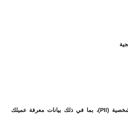
جية
كميات كبيرة من معلومات التعريف الشخصية (PII)، بما في ذلك بيانات معرفة عميلك