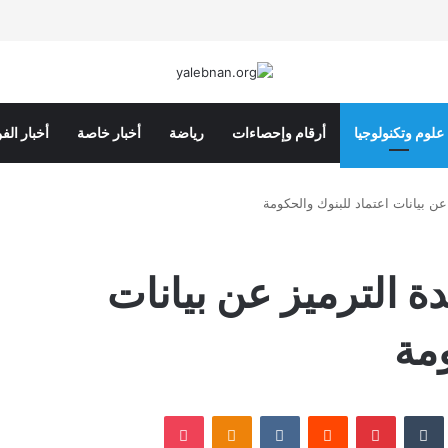
علوم وتكنولوجيا
أرقام وإحصاءات
رياضة
أخبار خاصة
أخبار الف
 بيانات اعتماد للبنوك والحكومة
الترميز عن بيانات
ومة
كدإن
‏Tumblr
بينتيريست
‏Reddit
‏VKontakte
Odnoklassniki
‫Pocket