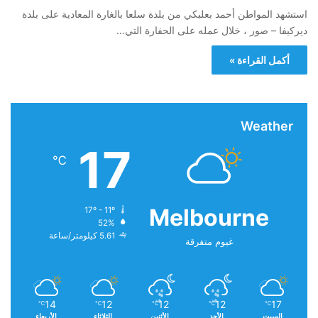
استشهد المواطن أحمد بعلبكي من بلدة سلعا بالغارة المعادية على بلدة
ديركيفا – صور ، خلال عمله على الحفارة التي…
أكمل القراءة »
Weather
17
℃
Melbourne
17º - 11º
52%
5.61 كيلومتر/ساعة
غيوم متفرقة
14
12
12
12
17
℃
℃
℃
℃
℃
السبت
الأحد
الأثنين
الثلاثاء
الأربعاء